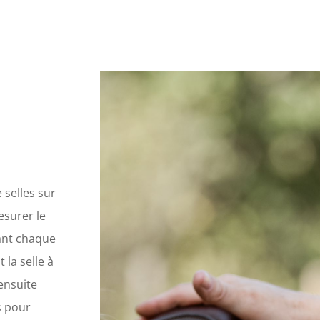
 selles sur
esurer le
rant chaque
 la selle à
ensuite
s pour