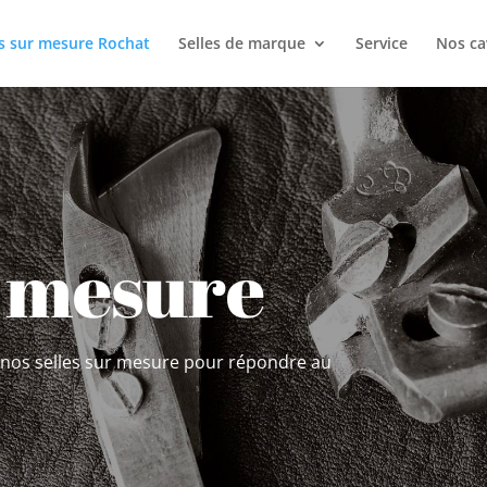
es sur mesure Rochat
Selles de marque
Service
Nos ca
r mesure
s nos selles sur mesure pour répondre au