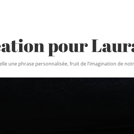
éation pour Laur
elle une phrase personnalisée, f
ruit de l’imagination de notr